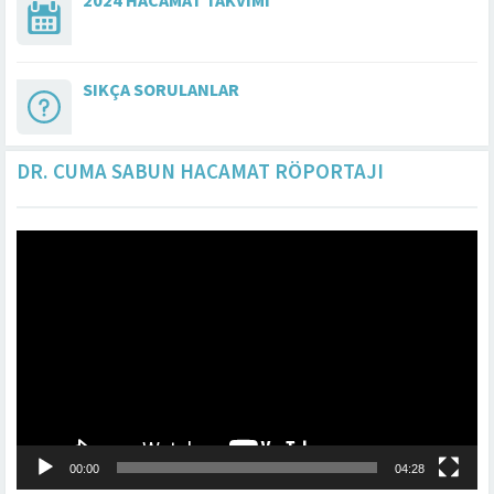
2024 HACAMAT TAKVIMI
SIKÇA SORULANLAR
DR. CUMA SABUN HACAMAT RÖPORTAJI
Video
oynatıcı
00:00
04:28