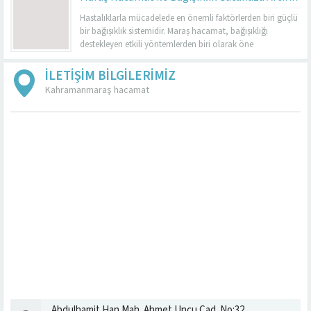
Kahramanmaraş’ta Dr. Cuma Sabun Muayenehanesi, sülük
Hastalıklarla mücadelede en önemli faktörlerden biri güçlü
tedavisinde tecrübeli ve resmi izinli tek merkez olarak
bir bağışıklık sistemidir. Maraş hacamat, bağışıklığı
hizmet vermektedir. Burada yapılan uygulamalar...
destekleyen etkili yöntemlerden biri olarak öne
çıkmaktadır. Düzenli olarak yapılan hacamat, vücudu
toksinlerden arındırır ve enfeksiyonlara karşı direnci artırır.
İLETİŞİM BİLGİLERİMİZ
Kış aylarında sık görülen grip ve nezle gibi hastalıkların
Kahramanmaraş hacamat
etkilerini azaltmada da hacamatın faydaları bilinmektedir.
Ancak bu yöntemi...
Abdulhamit Han Mah. Ahmet Uncu Cad. No:32