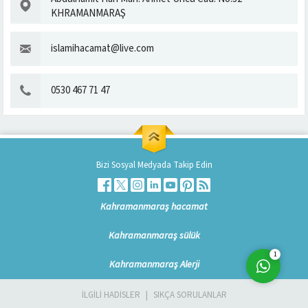
KHRAMANMARAŞ
islamihacamat@live.com
0530 467 71 47
Kahramanmaraş Hacamat
Merkezi
Bizi Sosyal Medyada Takip Edin
Kahramanmaraş hacamat
Cevap Yaz
Kahramanmaraş sülük
1
Kahramanmaraş Alerji
İLGİLİ HADİSLER
SIKÇA SORULANLAR