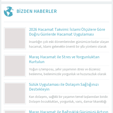
BİZDEN HABERLER
2026 Hacamat Takvimi: İslami Ölçülere Göre
Doğru Günlerde Hacamat Uygulaması
İnsanlığın çok eski dönemlerinden günümüze kadar ulaşan
hacamat, İslami gelenekte önemli bir şifa yöntemi olarak
kabul edilmektedir. Özellikle hicrî takvim esas alınarak
belirlenen günlerde yapılması, hem geleneksel tıp hem de
Maraş Hacamat ile Stres ve Yorgunluktan
İslami uygulamalar açısından ayrı bir değer taşır. 2026
Kurtulun
hacamat takvimi, sünnet günlerini, altın hacamat
Yoğun iş temposu, şehir yaşamının stresi ve düzensiz
günlerini, genel uygulanabilir günleri ve yasaklı...
beslenme, bedenimizde yorgunluk ve huzursuzluk olarak
kendini gösterir. Maraş hacamat, hem bedensel hem de
ruhsal rahatlama sağlamak için en etkili yöntemlerden
Sülük Uygulaması ile Dolaşım Sağlığınızı
biridir. Hacamat uygulaması, kan dolaşımını hızlandırır,
Destekleyin
kasları gevşetir ve stresin olumsuz etkilerini azaltır. Özellikle
Kan dolaşımı, sağlıklı bir yaşamın temel taşlarından biridir.
kronik yorgunluk yaşayan kişilerde enerjiyi artırarak
Dolaşım bozuklukları, yorgunluk, varis, damar tıkanıklığı
yaşam...
ve birçok farklı sağlık sorununa yol açabilmektedir. Bu
noktada sülük tedavisi, doğal bir yöntem olarak öne çıkar.
Maraş Hacamat ile Bağışıklık Gücünüzü Artırın