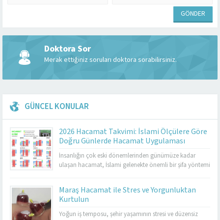
Doktora Sor
Merak ettiğiniz soruları doktora sorabilirsiniz.
GÜNCEL KONULAR
2026 Hacamat Takvimi: İslami Ölçülere Göre
Doğru Günlerde Hacamat Uygulaması
İnsanlığın çok eski dönemlerinden günümüze kadar
ulaşan hacamat, İslami gelenekte önemli bir şifa yöntemi
olarak kabul edilmektedir. Özellikle hicrî takvim esas
alınarak belirlenen günlerde yapılması, hem geleneksel
Maraş Hacamat ile Stres ve Yorgunluktan
tıp hem de İslami uygulamalar açısından ayrı bir değer
Kurtulun
taşır. 2026 hacamat takvimi, sünnet günlerini, altın
hacamat günlerini, genel uygulanabilir günleri ve
Yoğun iş temposu, şehir yaşamının stresi ve düzensiz