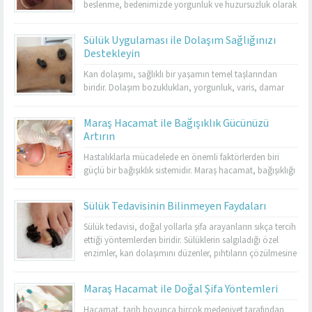
yasaklı...
beslenme, bedenimizde yorgunluk ve huzursuzluk olarak
kendini gösterir. Maraş hacamat, hem bedensel hem de
ruhsal rahatlama sağlamak için en etkili yöntemlerden
Sülük Uygulaması ile Dolaşım Sağlığınızı
biridir. Hacamat uygulaması, kan dolaşımını hızlandırır,
Destekleyin
kasları gevşetir ve stresin olumsuz etkilerini azaltır.
Özellikle kronik yorgunluk yaşayan kişilerde enerjiyi
Kan dolaşımı, sağlıklı bir yaşamın temel taşlarından
artırarak yaşam...
biridir. Dolaşım bozuklukları, yorgunluk, varis, damar
tıkanıklığı ve birçok farklı sağlık sorununa yol
açabilmektedir. Bu noktada sülük tedavisi, doğal bir
Maraş Hacamat ile Bağışıklık Gücünüzü
yöntem olarak öne çıkar. Kahramanmaraş’ta Dr. Cuma
Artırın
Sabun Muayenehanesi, sülük tedavisinde tecrübeli ve
resmi izinli tek merkez olarak hizmet vermektedir. Burada
Hastalıklarla mücadelede en önemli faktörlerden biri
yapılan uygulamalar...
güçlü bir bağışıklık sistemidir. Maraş hacamat, bağışıklığı
destekleyen etkili yöntemlerden biri olarak öne
çıkmaktadır. Düzenli olarak yapılan hacamat, vücudu
Sülük Tedavisinin Bilinmeyen Faydaları
toksinlerden arındırır ve enfeksiyonlara karşı direnci artırır.
Kış aylarında sık görülen grip ve nezle gibi hastalıkların
Sülük tedavisi, doğal yollarla şifa arayanların sıkça tercih
etkilerini azaltmada da hacamatın faydaları
ettiği yöntemlerden biridir. Sülüklerin salgıladığı özel
bilinmektedir. Ancak bu yöntemi...
enzimler, kan dolaşımını düzenler, pıhtıların çözülmesine
yardımcı olur ve dokuların beslenmesini destekler.
Kahramanmaraş’ta sülük tedavisinde güvenilir bir merkez
Maraş Hacamat ile Doğal Şifa Yöntemleri
arayanlar için Dr. Cuma Sabun Muayenehanesi,
uzmanlığı ve resmi izinli olmasıyla öne çıkmaktadır.
Hacamat, tarih boyunca birçok medeniyet tarafından