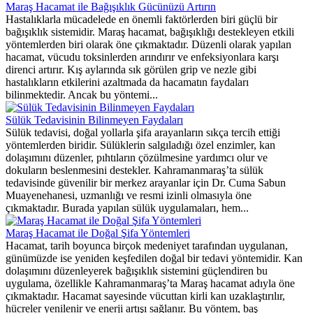
Maraş Hacamat ile Bağışıklık Gücünüzü Artırın
Hastalıklarla mücadelede en önemli faktörlerden biri güçlü bir
bağışıklık sistemidir. Maraş hacamat, bağışıklığı destekleyen etkili
yöntemlerden biri olarak öne çıkmaktadır. Düzenli olarak yapılan
hacamat, vücudu toksinlerden arındırır ve enfeksiyonlara karşı
direnci artırır. Kış aylarında sık görülen grip ve nezle gibi
hastalıkların etkilerini azaltmada da hacamatın faydaları
bilinmektedir. Ancak bu yöntemi...
Sülük Tedavisinin Bilinmeyen Faydaları
Sülük tedavisi, doğal yollarla şifa arayanların sıkça tercih ettiği
yöntemlerden biridir. Sülüklerin salgıladığı özel enzimler, kan
dolaşımını düzenler, pıhtıların çözülmesine yardımcı olur ve
dokuların beslenmesini destekler. Kahramanmaraş’ta sülük
tedavisinde güvenilir bir merkez arayanlar için Dr. Cuma Sabun
Muayenehanesi, uzmanlığı ve resmi izinli olmasıyla öne
çıkmaktadır. Burada yapılan sülük uygulamaları, hem...
Maraş Hacamat ile Doğal Şifa Yöntemleri
Hacamat, tarih boyunca birçok medeniyet tarafından uygulanan,
günümüzde ise yeniden keşfedilen doğal bir tedavi yöntemidir. Kan
dolaşımını düzenleyerek bağışıklık sistemini güçlendiren bu
uygulama, özellikle Kahramanmaraş’ta Maraş hacamat adıyla öne
çıkmaktadır. Hacamat sayesinde vücuttan kirli kan uzaklaştırılır,
hücreler yenilenir ve enerji artışı sağlanır. Bu yöntem, baş