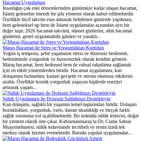
Hacamat Uygulaması
İnsanlığın çok eski dönemlerinden günümüze kadar ulaşan hacamat,
İslami gelenekte önemli bir şifa yöntemi olarak kabul edilmektedir.
Özellikle hicrî takvim esas alınarak belirlenen günlerde yapılması,
hem geleneksel tıp hem de İslami uygulamalar açısından ayrı bir
değer taşır. 2026 hacamat takvimi, sünnet günlerini, altın hacamat
günlerini, genel uygulanabilir günleri ve yasaklı...
Maraş Hacamat ile Stres ve Yorgunluktan Kurtulun
Yoğun iş temposu, şehir yaşamının stresi ve düzensiz beslenme,
bedenimizde yorgunluk ve huzursuzluk olarak kendini gösterir.
Maraş hacamat, hem bedensel hem de ruhsal rahatlama sağlamak
için en etkili yöntemlerden biridir. Hacamat uygulaması, kan
dolaşımını hızlandırır, kasları gevşetir ve stresin olumsuz etkilerini
azaltır. Özellikle kronik yorgunluk yaşayan kişilerde enerjiyi
artırarak yaşam...
Sülük Uygulaması ile Dolaşım Sağlığınızı Destekleyin
Kan dolaşımı, sağlıklı bir yaşamın temel taşlarından biridir. Dolaşım
bozuklukları, yorgunluk, varis, damar tıkanıklığı ve birçok farklı
sağlık sorununa yol açabilmektedir. Bu noktada sülük tedavisi, doğal
bir yöntem olarak öne çıkar. Kahramanmaraş’ta Dr. Cuma Sabun
Muayenehanesi, sülük tedavisinde tecrübeli ve resmi izinli tek
merkez olarak hizmet vermektedir. Burada yapılan uygulamalar...