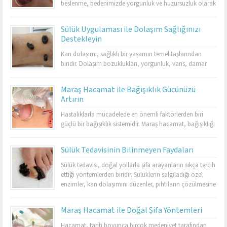
yasaklı...
beslenme, bedenimizde yorgunluk ve huzursuzluk olarak
kendini gösterir. Maraş hacamat, hem bedensel hem de
ruhsal rahatlama sağlamak için en etkili yöntemlerden
Sülük Uygulaması ile Dolaşım Sağlığınızı
biridir. Hacamat uygulaması, kan dolaşımını hızlandırır,
Destekleyin
kasları gevşetir ve stresin olumsuz etkilerini azaltır.
Özellikle kronik yorgunluk yaşayan kişilerde enerjiyi
Kan dolaşımı, sağlıklı bir yaşamın temel taşlarından
artırarak yaşam...
biridir. Dolaşım bozuklukları, yorgunluk, varis, damar
tıkanıklığı ve birçok farklı sağlık sorununa yol
açabilmektedir. Bu noktada sülük tedavisi, doğal bir
Maraş Hacamat ile Bağışıklık Gücünüzü
yöntem olarak öne çıkar. Kahramanmaraş’ta Dr. Cuma
Artırın
Sabun Muayenehanesi, sülük tedavisinde tecrübeli ve
resmi izinli tek merkez olarak hizmet vermektedir. Burada
Hastalıklarla mücadelede en önemli faktörlerden biri
yapılan uygulamalar...
güçlü bir bağışıklık sistemidir. Maraş hacamat, bağışıklığı
destekleyen etkili yöntemlerden biri olarak öne
çıkmaktadır. Düzenli olarak yapılan hacamat, vücudu
Sülük Tedavisinin Bilinmeyen Faydaları
toksinlerden arındırır ve enfeksiyonlara karşı direnci artırır.
Kış aylarında sık görülen grip ve nezle gibi hastalıkların
Sülük tedavisi, doğal yollarla şifa arayanların sıkça tercih
etkilerini azaltmada da hacamatın faydaları
ettiği yöntemlerden biridir. Sülüklerin salgıladığı özel
bilinmektedir. Ancak bu yöntemi...
enzimler, kan dolaşımını düzenler, pıhtıların çözülmesine
yardımcı olur ve dokuların beslenmesini destekler.
Kahramanmaraş’ta sülük tedavisinde güvenilir bir merkez
Maraş Hacamat ile Doğal Şifa Yöntemleri
arayanlar için Dr. Cuma Sabun Muayenehanesi,
uzmanlığı ve resmi izinli olmasıyla öne çıkmaktadır.
Hacamat, tarih boyunca birçok medeniyet tarafından