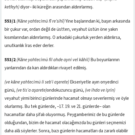
ketfeyh)
diyor– iki küreğin arasından aldırırlarmış.
553/1
(Kâne yahtecimü fî re’sihî)
Yine başlarından ki, başın arkasında
bir çukur var, ordan değil de üstten, veyahut üstün öne yakın
kısımlarından aldırırlarmış. O arkadaki çukurluk yerden aldırılırsa,
unutkanlık îras eder derler.
553/2
(Kâne yahtecimü fil ahde ayni vel kâhil)
Bu boyunlarının
yanlarından da kan aldırdıkları rivayet edilmiş.
(ve kâne yahtecimü li seb’i aşerete)
Ekseriyetle ayın onyedinci
günü,
(ve tis’a aşarete)
ondokuzuncu günü,
(ve ihda ve işrin)
veyahut yirmi birinci günlerinde hacamat olmayı severlermiş ve öyle
olurlarmış. Bu tek günlerde, –17. 19. ve 21. günlerde– olan
hacamatlar daha şifalı oluyormuş. Peygamberimiz de bu günlerde
olduğundan, bizim de hacamat olacağımızda bu günleri seçmemizi
daha alâ söylerler. Sonra, bazı günlerin hacamatları da zararlı olabilir