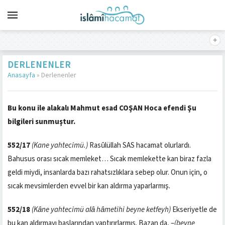
DERLENENLER
Anasayfa
»
Derlenenler
Bu konu ile alakalı Mahmut esad COŞAN Hoca efendi Şu
bilgileri sunmuştur.
552/17
(Kane yahtecimü.)
Rasûlüllah SAS hacamat olurlardı.
Bahusus orası sıcak memleket… Sıcak memlekette kan biraz fazla
geldi miydi, insanlarda bazı rahatsızlıklara sebep olur. Onun için, o
sıcak mevsimlerden evvel bir kan aldırma yaparlarmış.
552/18
(Kâne yahtecimü alâ hâmetihi beyne ketfeyh)
Ekseriyetle de
bu kan aldırmayı başlarından yaptırırlarmış. Bazan da, –
(beyne