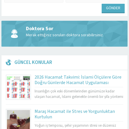
Doktora Sor
Merak ettiğiniz soruları doktora sorabilirsiniz.
GÜNCEL KONULAR
2026 Hacamat Takvimi: İslami Ölçülere Göre
Doğru Günlerde Hacamat Uygulaması
İnsanlığın çok eski dönemlerinden günümüze kadar
ulaşan hacamat, İslami gelenekte önemli bir şifa yöntemi
olarak kabul edilmektedir. Özellikle hicrî takvim esas
alınarak belirlenen günlerde yapılması, hem geleneksel
Maraş Hacamat ile Stres ve Yorgunluktan
tıp hem de İslami uygulamalar açısından ayrı bir değer
Kurtulun
taşır. 2026 hacamat takvimi, sünnet günlerini, altın
hacamat günlerini, genel uygulanabilir günleri ve
Yoğun iş temposu, şehir yaşamının stresi ve düzensiz