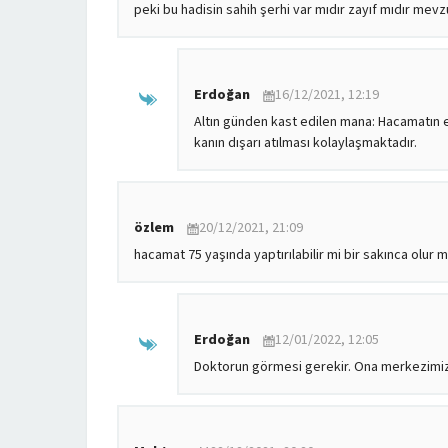
peki bu hadisin sahih şerhi var mıdır zayıf mıdır mev
Erdoğan
16/12/2021, 12:19
Altın günden kast edilen mana: Hacamatın en
kanın dışarı atılması kolaylaşmaktadır.
özlem
20/12/2021, 21:09
hacamat 75 yaşında yaptırılabilir mi bir sakınca olur 
Erdoğan
12/01/2022, 12:05
Doktorun görmesi gerekir. Ona merkezimiz