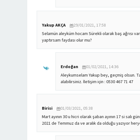
Yakup AKÇA
29/01/2021, 17:58
Selamün aleyküm hocam
Sürekli olarak baş ağrısı v
yaptırsam faydası olur mu?
Erdoğan
01/02/2021, 14:36
Aleykumselam Yakup bey, geçmiş olsun. Tab
alabilirsiniz.
İletişim için : 0530 467 71 47
Birisi
01/03/2021, 05:38
Mart ayının 30 u hicri olarak şaban ayının 17 si salı 
2021 de Temmuz da ve aralık da olduğu yazıyor hery