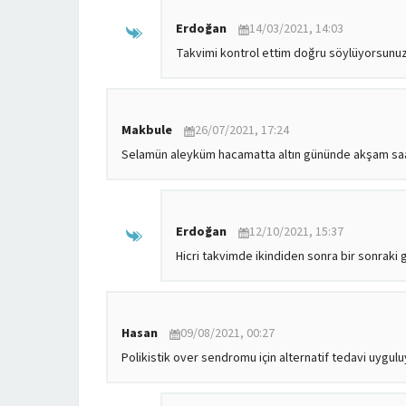
Erdoğan
14/03/2021, 14:03
Takvimi kontrol ettim doğru söylüyorsunuz.
Makbule
26/07/2021, 17:24
Selamün aleyküm hacamatta altın gününde akşam saat
Erdoğan
12/10/2021, 15:37
Hicri takvimde ikindiden sonra bir sonraki 
Hasan
09/08/2021, 00:27
Polikistik over sendromu için alternatif tedavi uygu