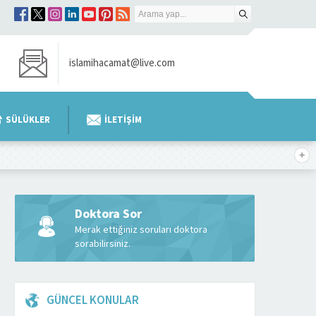
islamihacamat@live.com
SÜLÜKLER
İLETİŞİM
Doktora Sor
Merak ettiğiniz soruları doktora
sorabilirsiniz.
GÜNCEL KONULAR