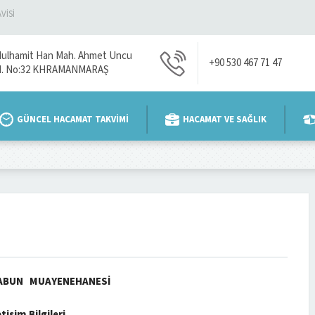
VİSİ
ulhamit Han Mah. Ahmet Uncu
+90 530 467 71 47
d. No:32 KHRAMANMARAŞ
GÜNCEL HACAMAT TAKVİMİ
HACAMAT VE SAĞLIK
SABUN MUAYENEHANESİ
etişim Bilgileri