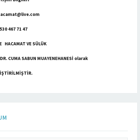
hacamat@live.com
530 467 71 47
E HACAMAT VE SÜLÜK
 DR. CUMA SABUN MUAYENEHANESİ olarak
İŞTİRİLMİŞTİR.
RUM