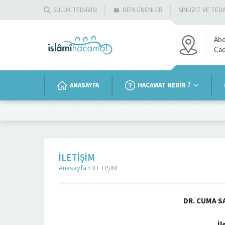
SÜLÜK TEDAVİSİ
DERLENENLER
SİNÜZİT VE TEDA
Abd
Ca
ANASAYFA
HACAMAT NEDİR ?
İLETİŞİM
Anasayfa
»
İLETİŞİM
DR. CUMA 
İl