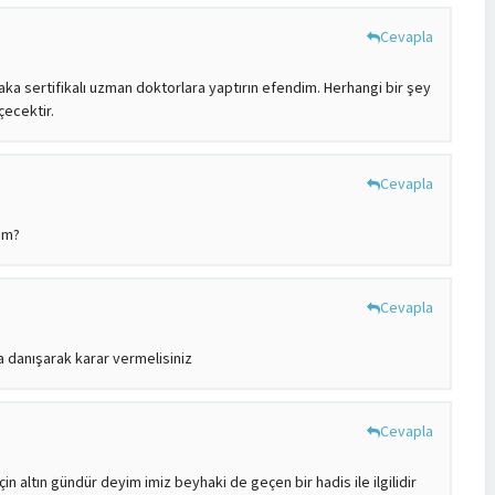
Cevapla
aka sertifikalı uzman doktorlara yaptırın efendim. Herhangi bir şey
çecektir.
Cevapla
yim?
Cevapla
a danışarak karar vermelisiniz
Cevapla
in altın gündür deyim imiz beyhaki de geçen bir hadis ile ilgilidir