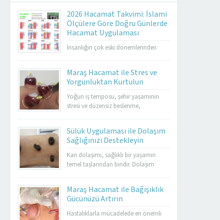
2026 Hacamat Takvimi: İslami
Ölçülere Göre Doğru Günlerde
Hacamat Uygulaması
İnsanlığın çok eski dönemlerinden
günümüze kadar ulaşan hacamat,
İslami gelenekte önemli bir şifa
Maraş Hacamat ile Stres ve
yöntemi olarak kabul edilmektedir.
Yorgunluktan Kurtulun
Özellikle hicrî takvim esas alınarak
belirlenen günlerde yapılması, hem
Yoğun iş temposu, şehir yaşamının
geleneksel tıp hem de İslami
stresi ve düzensiz beslenme,
uygulamalar açısından ayrı bir değer
bedenimizde yorgunluk ve huzursuzluk
taşır. 2026 hacamat takvimi, sünnet
olarak kendini gösterir. Maraş
Sülük Uygulaması ile Dolaşım
günlerini, altın hacamat günlerini,
hacamat, hem bedensel hem de ruhsal
Sağlığınızı Destekleyin
genel uygulanabilir günleri ve yasaklı...
rahatlama sağlamak için en etkili
yöntemlerden biridir. Hacamat
Kan dolaşımı, sağlıklı bir yaşamın
uygulaması, kan dolaşımını hızlandırır,
temel taşlarından biridir. Dolaşım
kasları gevşetir ve stresin olumsuz
bozuklukları, yorgunluk, varis, damar
etkilerini azaltır. Özellikle kronik
tıkanıklığı ve birçok farklı sağlık
Maraş Hacamat ile Bağışıklık
yorgunluk yaşayan kişilerde enerjiyi
sorununa yol açabilmektedir. Bu
Gücünüzü Artırın
artırarak yaşam...
noktada sülük tedavisi, doğal bir
yöntem olarak öne çıkar.
Hastalıklarla mücadelede en önemli