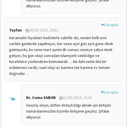
numaralarımızdan bizimle iletişime geçiniz. Şifalar
diliyoruz.
Cevapla
Tayfun
20/02/2023, 19:51
Hacamatin faydalari hadislerle sabittir de, neden belli ismi
verilen günlerde yapilmiyor, her sene ayni gün ayni güne denk
gelmiyorki, bu sene mart ayinin ilk cumasi seneye saliya denk
geliyor, bu gün olayi sonradan Islamiyeti sekilcilige ve
hurafelere yönlendiren katmalardir…..Ne Ilahi nede ilmi bir
aciklamasi vardir, saat olayi ac karnina tok karnina vs tamam
dogrudur….
Cevapla
Dr. Cuma SABUN
21/05/2023, 15:01
Geçmiş olsun, lütfen detaylı bilgi almak için iletişim
numaralarımızdan bizimle iletişime geçiniz. Şifalar
diliyoruz.