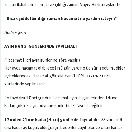
zaman ilkbaharın sonu,kiraz çıktığı zaman Mayıs-Haziran aylarıdır.
“Sıcak şiddetlendiği zaman hacamat ile yardım isteyin”
Hadis-i Şerif
AYIN HANGİ GÜNLERİNDE YAPILMALI
(Hacamat Hicri ayın günlerine göre yapılır)
Her ayda hacamat olabileceğin 3 gün vardır o üç gün geçti mi, diğer
ay beklenecek. Hacamat gökteki ayın (HİCRİ)
17-19-21
nci
günlerinde yapılmalıdır.
En faydalısı
17
nci gündür. Hacamat ayın ilk günlerinden 14′üne
kadar(gökteki ayın büyüme günlerinde) faydalı değildir.
17 inden 21 ine kadar(Hicri) günlerde faydalıdır
. 22 sinden 30
una kadar ay küçük olduğu için bedenler zayıf olur ve çıkan kan az