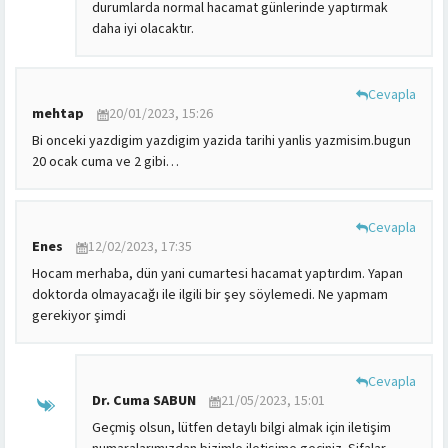
durumlarda normal hacamat günlerinde yaptırmak
daha iyi olacaktır.
Cevapla
mehtap
20/01/2023, 15:26
Bi onceki yazdigim yazdigim yazida tarihi yanlis yazmisim.bugun
20 ocak cuma ve 2 gibi…
Cevapla
Enes
12/02/2023, 17:35
Hocam merhaba, dün yani cumartesi hacamat yaptırdım. Yapan
doktorda olmayacağı ile ilgili bir şey söylemedi. Ne yapmam
gerekiyor şimdi
Cevapla
Dr. Cuma SABUN
21/05/2023, 15:01
Geçmiş olsun, lütfen detaylı bilgi almak için iletişim