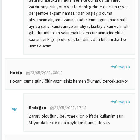
Selamünaleyküm Hadisi şerif te cuma da bir vakit
vardır buyuruluyor o vakte denk gelirse ölürsünüz yani
perşembe akşam namazından başlayıp cuma
akşamının akşam ezanına kadar. cuma günü hacamat
ayrıca şahsi kanaatimce ameliyat kızılay a kan vermek
gibi durumlardan sakınmak lazım cumanın içindeki o
saate denk gelip ölürsek kendimizden bilelim .hadise
uymak lazım
Cevapla
Habip
23/05/2022, 08:18
Hocam cuma günü ölür yazmisiniz hemen ölümmü gerçekleşiyor
Cevapla
Erdoğan
28/05/2022, 17:13
Zararlı olduğunu belirtmek için o ifade kullanılmıştır.
Milyonda bir de olsa böyle bir ihtimal de var.