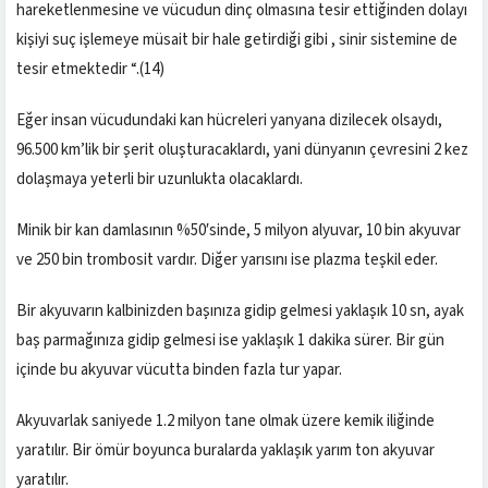
hareketlenmesine ve vücudun dinç olmasına tesir ettiğinden dolayı
kişiyi suç işlemeye müsait bir hale getirdiği gibi , sinir sistemine de
tesir etmektedir “.(14)
Eğer insan vücudundaki kan hücreleri yanyana dizilecek olsaydı,
96.500 km’lik bir şerit oluşturacaklardı, yani dünyanın çevresini 2 kez
dolaşmaya yeterli bir uzunlukta olacaklardı.
Minik bir kan damlasının %50′sinde, 5 milyon alyuvar, 10 bin akyuvar
ve 250 bin trombosit vardır. Diğer yarısını ise plazma teşkil eder.
Bir akyuvarın kalbinizden başınıza gidip gelmesi yaklaşık 10 sn, ayak
baş parmağınıza gidip gelmesi ise yaklaşık 1 dakika sürer. Bir gün
içinde bu akyuvar vücutta binden fazla tur yapar.
Akyuvarlak saniyede 1.2 milyon tane olmak üzere kemik iliğinde
yaratılır. Bir ömür boyunca buralarda yaklaşık yarım ton akyuvar
yaratılır.