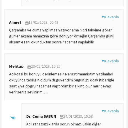
Cevapla
Ahmet
18/01/2023, 00:43
Çarşamba ve cuma yapılmaz yazıyor ama hicri takvime gören
günler akşam namazına göre dönüyor örneğin Çarşamba günü
akşam ezanı okunduktan sonra hacamat yapılabilir
Cevapla
Mehtap
20/01/2023, 15:25
Acikcasi bu konuyu derinlemesine arastirmamistim.yazilanlari
okuyunca tesirgin oldum.dr.guvendim bugun 29 ocak itibarigle
saat 2 ye dogru hacamat yaptirdim.bir sikinti olur mu?.cevap
verirseniz sevinirim…
Cevapla
Dr. Cuma SABUN
24/01/2023, 15:58
Acil rahatsızlıklarda sorun olmaz. Lakin diğer