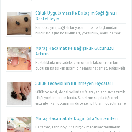
kendini gösterir. Maraş hacamat, hem bedensel hem de
ruhsal rahatlama sağlamak için en etkili yöntemlerden
Sülük Uygulaması ile Dolaşım Sağlığınızı
biridir. Hacamat uygulaması, kan dolaşımını hızlandırır,
Destekleyin
kasları gevşetir ve stresin olumsuz etkilerini azaltır.
Özellikle kronik yorgunluk yaşayan kişilerde enerjiyi
Kan dolaşımı, sağlıklı bir yaşamın temel taşlarından
artırarak yaşam...
biridir. Dolaşım bozuklukları, yorgunluk, varis, damar
tıkanıklığı ve birçok farklı sağlık sorununa yol
açabilmektedir. Bu noktada sülük tedavisi, doğal bir
Maraş Hacamat ile Bağışıklık Gücünüzü
yöntem olarak öne çıkar. Kahramanmaraş’ta Dr. Cuma
Artırın
Sabun Muayenehanesi, sülük tedavisinde tecrübeli ve
resmi izinli tek merkez olarak hizmet vermektedir. Burada
Hastalıklarla mücadelede en önemli faktörlerden biri
yapılan uygulamalar...
güçlü bir bağışıklık sistemidir. Maraş hacamat, bağışıklığı
destekleyen etkili yöntemlerden biri olarak öne
çıkmaktadır. Düzenli olarak yapılan hacamat, vücudu
Sülük Tedavisinin Bilinmeyen Faydaları
toksinlerden arındırır ve enfeksiyonlara karşı direnci artırır.
Kış aylarında sık görülen grip ve nezle gibi hastalıkların
Sülük tedavisi, doğal yollarla şifa arayanların sıkça tercih
etkilerini azaltmada da hacamatın faydaları
ettiği yöntemlerden biridir. Sülüklerin salgıladığı özel
bilinmektedir. Ancak bu yöntemi...
enzimler, kan dolaşımını düzenler, pıhtıların çözülmesine
yardımcı olur ve dokuların beslenmesini destekler.
Kahramanmaraş’ta sülük tedavisinde güvenilir bir merkez
Maraş Hacamat ile Doğal Şifa Yöntemleri
arayanlar için Dr. Cuma Sabun Muayenehanesi,
uzmanlığı ve resmi izinli olmasıyla öne çıkmaktadır.
Hacamat, tarih boyunca birçok medeniyet tarafından
Burada yapılan sülük uygulamaları, hem...