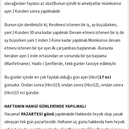
olacağından faydası az olur(Bunun içindir ki ameliyatlar mümkünse
ayın 14 ünden sonra yapılmalıdır.
Bunun için denilmiştir ki; Kesilmesi istenen bir iş, ay küçülürken,
yani 14 ünden 30 una kadar yapılmalı-Devam etmesi istenen bir iş de
ay büyürken yani 1 inden 14 üne kadar yapılmalı.Mümkünse devam
etmesi istenen bir işe ayın ilk çarşambası başlanmalı.-Bununla
beraber ayın 1 inde ortasından ve sonunda bir işe başlama
(Marifetname). Hadis-i Şeriflerde, tekli günler tavsiye edilmiştir.
Bu günler içinde en çok faydalı olduğu gün ayın (Hicri)
17 nci
günüdür. Ondan sonra (Hicri)19, ondan sonra (Hicri)21, ondan sonra
(Hicri)15 nci gündür.
HAFTANIN HANGİ GÜNLERİNDE YAPILMALI
Hacamat
PAZARTESİ günü
yapılmalıdır.Hakkında teşvik olup yasak
olmayan tek gün pazartesidir. Haftanın üç günü hakkında hem teşvik