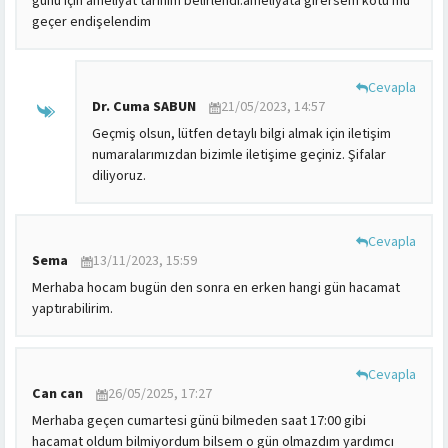
günü için ameliyat tarihim belirlendi.ameliyata girersem kötü mü
geçer endişelendim
Cevapla
Dr. Cuma SABUN
21/05/2023, 14:57
Geçmiş olsun, lütfen detaylı bilgi almak için iletişim
numaralarımızdan bizimle iletişime geçiniz. Şifalar
diliyoruz.
Cevapla
Sema
13/11/2023, 15:59
Merhaba hocam bugün den sonra en erken hangi gün hacamat
yaptırabilirim.
Cevapla
Can can
26/05/2025, 17:27
Merhaba geçen cumartesi günü bilmeden saat 17:00 gibi
hacamat oldum bilmiyordum bilsem o gün olmazdım yardımcı