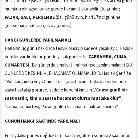
edici, hem de yasaklayıcı Hadis-i Şerifler vardır. Eğer Pazartesi günü
mümkün olmazsa, bu üç günde hacamat olunabilir. Bu günler;
PAZAR, SALI, PERŞEMBE
(Salı günü ayın, hicri 17′nci gününe
gelirse hacamat için çok uygundur.)
HANGİ GÜNLERDE YAPILMAMALI
Haftanın üç günü hakkında teşvik olmayıp sadece yasaklayıcı Hadis-i
Şerifler vardır. Bu üç günde yasak günlerdir;
ÇARŞAMBA, CUMA,
CUMARTESİ
(Bu günlerde ameliyat, mümkünse yapılmamalıdır.) BU
GÜNLERDE KESİNLİKLE HACAMAT OLMAMALIDIR. Hadis-i Şerif’te
“Kim Çarşamba veya Cumartesi günü hacamat olurda bedeninde
alaca hastalığı görürse, sadece kendini kınasın.”,”
Cuma günü bir
saat vardır, kim o saatte hacamat olursa mutlaka ölür.”
,
“Cuma, Cumartesi, Pazar günleri hacamat olmaktan kaçının.”
GÜNÜN HANGİ SAATİNDE YAPILMALI
En faydalısı güneş doğduktan 1 saat geçtikten sonraki 2 saattir(bu