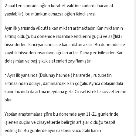
2 saatten sonrada öğlen kerahet vaktine kadarda hacamat
yapılabilir), bu mümkün olmazsa öğlen ikindi arası.
Ayın ilk yarısında vücutta kan miktarı artmaktadır. Kan miktarının
artmış olduğu bu dönemde insanlar kendilerini güçlü ve sağlıkl ı
hissederler. İkinci yarısında ise kan miktarı azalır. Bu dönemde ise
zayıflık hisseden insanların ağrıları artar. Daha geç iyileşirler. Kan
dolaşımları ve bağışıklık sistemleri zayıflamıştır.
“ Ayın ilk yarısında (Dolunay halinde ) hararetle , rutubetin
artmasından dolayı , damarlardaki kan çoğalır. Ayrıca dolaşımdaki
kanın hızında da artma meydana gelir. Cinsel istekte kuvvetlenme
olur.
Yapılan araştırmalara göre bu dönemde ayın 11-21. günlerinde
işlenen suçlar ve cinayetlerde belirgin artışlar olduğu tespit
edilmiştir. Bu günlerde ayın cazibesi vücuttaki kanın