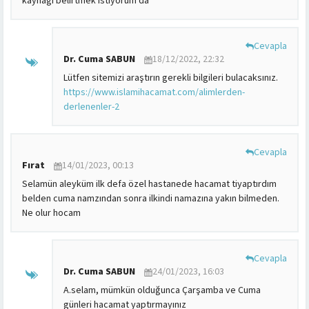
kaynağı belirtmek istiyorum da
Cevapla
Dr. Cuma SABUN
18/12/2022, 22:32
Lütfen sitemizi araştırın gerekli bilgileri bulacaksınız.
https://www.islamihacamat.com/alimlerden-
derlenenler-2
Cevapla
Fırat
14/01/2023, 00:13
Selamün aleyküm ilk defa özel hastanede hacamat tiyaptırdım
belden cuma namzından sonra ilkindi namazına yakın bilmeden.
Ne olur hocam
Cevapla
Dr. Cuma SABUN
24/01/2023, 16:03
A.selam, mümkün olduğunca Çarşamba ve Cuma
günleri hacamat yaptırmayınız