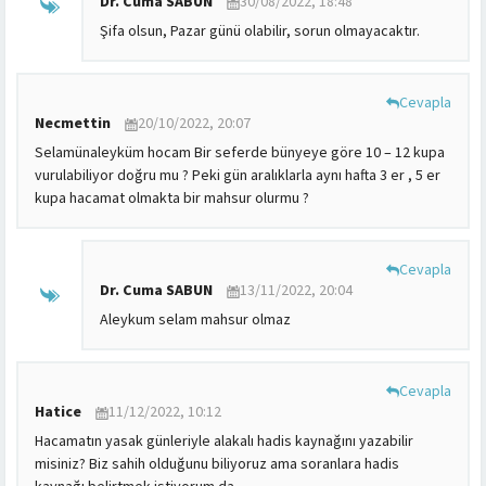
Dr. Cuma SABUN
30/08/2022, 18:48
Şifa olsun, Pazar günü olabilir, sorun olmayacaktır.
Cevapla
Necmettin
20/10/2022, 20:07
Selamünaleyküm hocam
Bir seferde bünyeye göre 10 – 12 kupa
vurulabiliyor doğru mu ?
Peki gün aralıklarla aynı hafta 3 er , 5 er
kupa hacamat olmakta bir mahsur olurmu ?
Cevapla
Dr. Cuma SABUN
13/11/2022, 20:04
Aleykum selam mahsur olmaz
Cevapla
Hatice
11/12/2022, 10:12
Hacamatın yasak günleriyle alakalı hadis kaynağını yazabilir
misiniz? Biz sahih olduğunu biliyoruz ama soranlara hadis