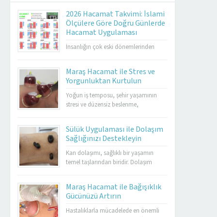
2026 Hacamat Takvimi: İslami
Ölçülere Göre Doğru Günlerde
Hacamat Uygulaması
İnsanlığın çok eski dönemlerinden
günümüze kadar ulaşan hacamat,
İslami gelenekte önemli bir şifa
Maraş Hacamat ile Stres ve
yöntemi olarak kabul edilmektedir.
Yorgunluktan Kurtulun
Özellikle hicrî takvim esas alınarak
belirlenen günlerde yapılması, hem
Yoğun iş temposu, şehir yaşamının
geleneksel tıp hem de İslami
stresi ve düzensiz beslenme,
uygulamalar açısından ayrı bir değer
bedenimizde yorgunluk ve huzursuzluk
taşır. 2026 hacamat takvimi, sünnet
olarak kendini gösterir. Maraş
Sülük Uygulaması ile Dolaşım
günlerini, altın hacamat günlerini,
hacamat, hem bedensel hem de ruhsal
Sağlığınızı Destekleyin
genel uygulanabilir günleri ve yasaklı...
rahatlama sağlamak için en etkili
yöntemlerden biridir. Hacamat
Kan dolaşımı, sağlıklı bir yaşamın
uygulaması, kan dolaşımını hızlandırır,
temel taşlarından biridir. Dolaşım
kasları gevşetir ve stresin olumsuz
bozuklukları, yorgunluk, varis, damar
etkilerini azaltır. Özellikle kronik
tıkanıklığı ve birçok farklı sağlık
Maraş Hacamat ile Bağışıklık
yorgunluk yaşayan kişilerde enerjiyi
sorununa yol açabilmektedir. Bu
Gücünüzü Artırın
artırarak yaşam...
noktada sülük tedavisi, doğal bir
yöntem olarak öne çıkar.
Hastalıklarla mücadelede en önemli