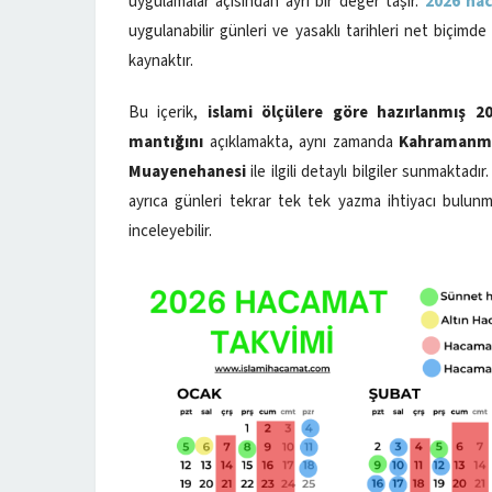
uygulamalar açısından ayrı bir değer taşır.
2026 ha
uygulanabilir günleri ve yasaklı tarihleri net biçimd
kaynaktır.
Bu içerik,
islami ölçülere göre hazırlanmış 
mantığını
açıklamakta, aynı zamanda
Kahramanma
Muayenehanesi
ile ilgili detaylı bilgiler sunmaktad
ayrıca günleri tekrar tek tek yazma ihtiyacı bulun
inceleyebilir.