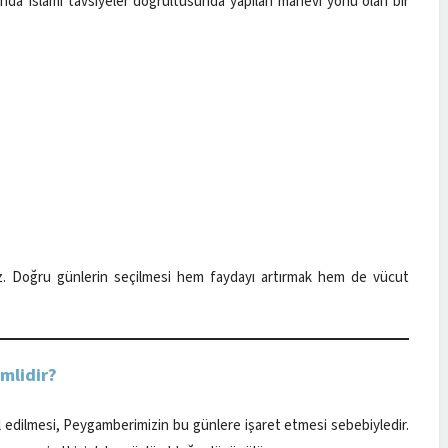
nda İslami tavsiyeler doğrultusunda yapılan manevi yönü olan bir
z. Doğru günlerin seçilmesi hem faydayı artırmak hem de vücut
mlidir?
edilmesi, Peygamberimizin bu günlere işaret etmesi sebebiyledir.