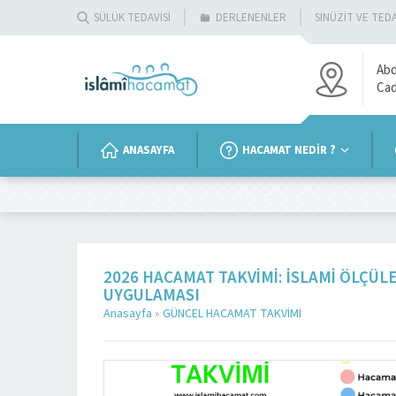
SÜLÜK TEDAVİSİ
DERLENENLER
SİNÜZİT VE TEDA
Abd
Ca
ANASAYFA
HACAMAT NEDİR ?
2026 HACAMAT TAKVIMI: İSLAMI ÖLÇ
UYGULAMASI
Anasayfa
»
GÜNCEL HACAMAT TAKVİMİ