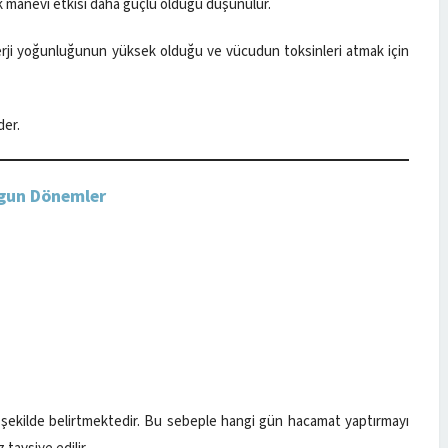
 manevi etkisi daha güçlü olduğu düşünülür.
rji yoğunluğunun yüksek olduğu ve vücudun toksinleri atmak için
der.
ygun Dönemler
lır şekilde belirtmektedir. Bu sebeple hangi gün hacamat yaptırmayı