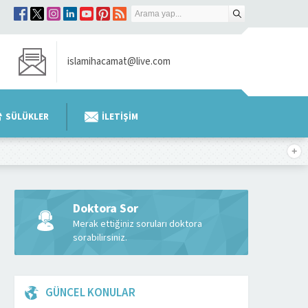
islamihacamat@live.com
SÜLÜKLER
İLETİŞİM
Doktora Sor
Merak ettiğiniz soruları doktora
sorabilirsiniz.
GÜNCEL KONULAR