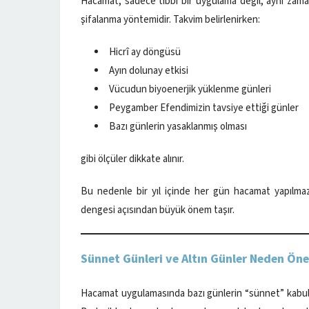
Hacamat, sadece tıbbi bir uygulama değil, aynı zama
şifalanma yöntemidir. Takvim belirlenirken:
Hicrî ay döngüsü
Ayın dolunay etkisi
Vücudun biyoenerjik yüklenme günleri
Peygamber Efendimizin tavsiye ettiği günler
Bazı günlerin yasaklanmış olması
gibi ölçüler dikkate alınır.
Bu nedenle bir yıl içinde her gün hacamat yapılma
dengesi açısından büyük önem taşır.
Sünnet Günleri ve Altın Günler Neden Öne
Hacamat uygulamasında bazı günlerin “sünnet” kabul 