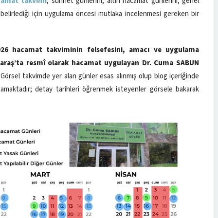
camat takvimi
, sünnet günlerini, altın hacamat günlerini, genel
e belirlediği için uygulama öncesi mutlaka incelenmesi gereken bir
2026 hacamat takviminin felsefesini, amacı ve uygulama
raş’ta resmî olarak hacamat uygulayan Dr. Cuma SABUN
ır. Görsel takvimde yer alan günler esas alınmış olup blog içeriğinde
mamaktadır; detay tarihleri öğrenmek isteyenler görsele bakarak