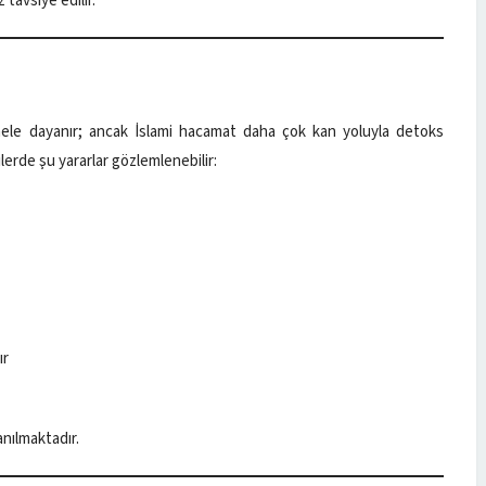
avsiye edilir.
mele dayanır; ancak İslami hacamat daha çok kan yoluyla detoks
erde şu yararlar gözlemlenebilir:
ır
anılmaktadır.