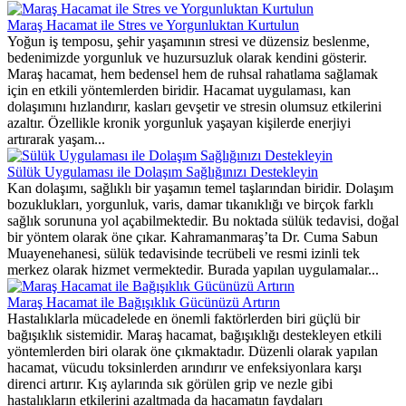
Maraş Hacamat ile Stres ve Yorgunluktan Kurtulun
Yoğun iş temposu, şehir yaşamının stresi ve düzensiz beslenme,
bedenimizde yorgunluk ve huzursuzluk olarak kendini gösterir.
Maraş hacamat, hem bedensel hem de ruhsal rahatlama sağlamak
için en etkili yöntemlerden biridir. Hacamat uygulaması, kan
dolaşımını hızlandırır, kasları gevşetir ve stresin olumsuz etkilerini
azaltır. Özellikle kronik yorgunluk yaşayan kişilerde enerjiyi
artırarak yaşam...
Sülük Uygulaması ile Dolaşım Sağlığınızı Destekleyin
Kan dolaşımı, sağlıklı bir yaşamın temel taşlarından biridir. Dolaşım
bozuklukları, yorgunluk, varis, damar tıkanıklığı ve birçok farklı
sağlık sorununa yol açabilmektedir. Bu noktada sülük tedavisi, doğal
bir yöntem olarak öne çıkar. Kahramanmaraş’ta Dr. Cuma Sabun
Muayenehanesi, sülük tedavisinde tecrübeli ve resmi izinli tek
merkez olarak hizmet vermektedir. Burada yapılan uygulamalar...
Maraş Hacamat ile Bağışıklık Gücünüzü Artırın
Hastalıklarla mücadelede en önemli faktörlerden biri güçlü bir
bağışıklık sistemidir. Maraş hacamat, bağışıklığı destekleyen etkili
yöntemlerden biri olarak öne çıkmaktadır. Düzenli olarak yapılan
hacamat, vücudu toksinlerden arındırır ve enfeksiyonlara karşı
direnci artırır. Kış aylarında sık görülen grip ve nezle gibi
hastalıkların etkilerini azaltmada da hacamatın faydaları