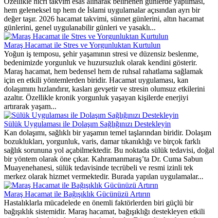
Özellikle hicrî takvim esas alınarak belirlenen günlerde yapılması,
hem geleneksel tıp hem de İslami uygulamalar açısından ayrı bir
değer taşır. 2026 hacamat takvimi, sünnet günlerini, altın hacamat
günlerini, genel uygulanabilir günleri ve yasaklı...
Maraş Hacamat ile Stres ve Yorgunluktan Kurtulun
Yoğun iş temposu, şehir yaşamının stresi ve düzensiz beslenme,
bedenimizde yorgunluk ve huzursuzluk olarak kendini gösterir.
Maraş hacamat, hem bedensel hem de ruhsal rahatlama sağlamak
için en etkili yöntemlerden biridir. Hacamat uygulaması, kan
dolaşımını hızlandırır, kasları gevşetir ve stresin olumsuz etkilerini
azaltır. Özellikle kronik yorgunluk yaşayan kişilerde enerjiyi
artırarak yaşam...
Sülük Uygulaması ile Dolaşım Sağlığınızı Destekleyin
Kan dolaşımı, sağlıklı bir yaşamın temel taşlarından biridir. Dolaşım
bozuklukları, yorgunluk, varis, damar tıkanıklığı ve birçok farklı
sağlık sorununa yol açabilmektedir. Bu noktada sülük tedavisi, doğal
bir yöntem olarak öne çıkar. Kahramanmaraş’ta Dr. Cuma Sabun
Muayenehanesi, sülük tedavisinde tecrübeli ve resmi izinli tek
merkez olarak hizmet vermektedir. Burada yapılan uygulamalar...
Maraş Hacamat ile Bağışıklık Gücünüzü Artırın
Hastalıklarla mücadelede en önemli faktörlerden biri güçlü bir
bağışıklık sistemidir. Maraş hacamat, bağışıklığı destekleyen etkili