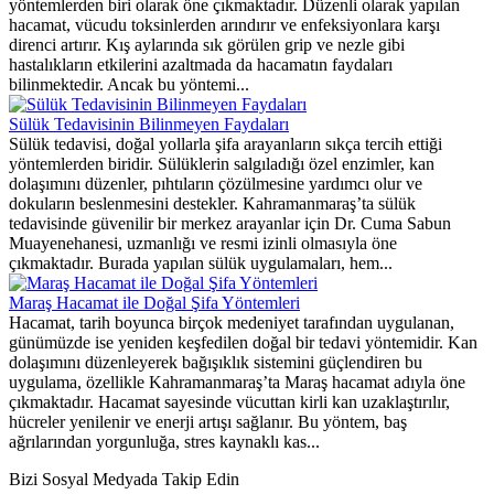
yöntemlerden biri olarak öne çıkmaktadır. Düzenli olarak yapılan
hacamat, vücudu toksinlerden arındırır ve enfeksiyonlara karşı
direnci artırır. Kış aylarında sık görülen grip ve nezle gibi
hastalıkların etkilerini azaltmada da hacamatın faydaları
bilinmektedir. Ancak bu yöntemi...
Sülük Tedavisinin Bilinmeyen Faydaları
Sülük tedavisi, doğal yollarla şifa arayanların sıkça tercih ettiği
yöntemlerden biridir. Sülüklerin salgıladığı özel enzimler, kan
dolaşımını düzenler, pıhtıların çözülmesine yardımcı olur ve
dokuların beslenmesini destekler. Kahramanmaraş’ta sülük
tedavisinde güvenilir bir merkez arayanlar için Dr. Cuma Sabun
Muayenehanesi, uzmanlığı ve resmi izinli olmasıyla öne
çıkmaktadır. Burada yapılan sülük uygulamaları, hem...
Maraş Hacamat ile Doğal Şifa Yöntemleri
Hacamat, tarih boyunca birçok medeniyet tarafından uygulanan,
günümüzde ise yeniden keşfedilen doğal bir tedavi yöntemidir. Kan
dolaşımını düzenleyerek bağışıklık sistemini güçlendiren bu
uygulama, özellikle Kahramanmaraş’ta Maraş hacamat adıyla öne
çıkmaktadır. Hacamat sayesinde vücuttan kirli kan uzaklaştırılır,
hücreler yenilenir ve enerji artışı sağlanır. Bu yöntem, baş
ağrılarından yorgunluğa, stres kaynaklı kas...
Bizi Sosyal Medyada Takip Edin