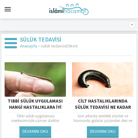
SÜLÜK TEDAVISI
Anasayfa
»
sülük tedavisiEtiketi
TIBBI SÜLÜK UYGULAMASI
CILT HASTALIKLARINDA
HANGI HASTALIKLARA IYI
SÜLÜK TEDAVISI NE KADAR
GELIYOR ?
ETKILIDIR ?
Tıbbi sülük uygulaması
Son yıllarda sentetik ürünler ve
merkezimizde uzman doktor
hormonlu gıdalar yüzünden deri ve
tarafından uygulanmaktadır.
cilt hastalıkları artış göstermiştir.
Kullandığımız tıbbi sülükler kişiye
Avrupa’da cilt hastalıklarının
DEVAMINI OKU
DEVAMINI OKU
özeldir. Tek kullanımlık olan tıbbi
tedavisinde tercih edilen...