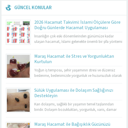
GÜNCEL KONULAR
2026 Hacamat Takvimi: İslami Ölçülere Göre
Doğru Günlerde Hacamat Uygulaması
İnsanlığın çok eski dönemlerinden günümüze kadar
ulaşan hacamat, İslami gelenekte önemli bir şifa yöntemi
olarak kabul edilmektedir. Özellikle hicrî takvim esas
alınarak belirlenen günlerde yapılması, hem geleneksel
Maraş Hacamat ile Stres ve Yorgunluktan
tıp hem de İslami uygulamalar açısından ayrı bir değer
Kurtulun
taşır. 2026 hacamat takvimi, sünnet günlerini, altın
hacamat günlerini, genel uygulanabilir günleri ve
Yoğun iş temposu, şehir yaşamının stresi ve düzensiz
yasaklı...
beslenme, bedenimizde yorgunluk ve huzursuzluk olarak
kendini gösterir. Maraş hacamat, hem bedensel hem de
ruhsal rahatlama sağlamak için en etkili yöntemlerden
Sülük Uygulaması ile Dolaşım Sağlığınızı
biridir. Hacamat uygulaması, kan dolaşımını hızlandırır,
Destekleyin
kasları gevşetir ve stresin olumsuz etkilerini azaltır.
Özellikle kronik yorgunluk yaşayan kişilerde enerjiyi
Kan dolaşımı, sağlıklı bir yaşamın temel taşlarından
artırarak yaşam...
biridir. Dolaşım bozuklukları, yorgunluk, varis, damar
tıkanıklığı ve birçok farklı sağlık sorununa yol
açabilmektedir. Bu noktada sülük tedavisi, doğal bir
Maraş Hacamat ile Bağışıklık Gücünüzü
yöntem olarak öne çıkar. Kahramanmaraş’ta Dr. Cuma