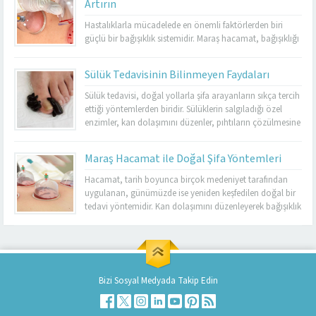
Artırın
Sabun Muayenehanesi, sülük tedavisinde tecrübeli ve
resmi izinli tek merkez olarak hizmet vermektedir. Burada
Hastalıklarla mücadelede en önemli faktörlerden biri
yapılan uygulamalar...
güçlü bir bağışıklık sistemidir. Maraş hacamat, bağışıklığı
destekleyen etkili yöntemlerden biri olarak öne
çıkmaktadır. Düzenli olarak yapılan hacamat, vücudu
Sülük Tedavisinin Bilinmeyen Faydaları
toksinlerden arındırır ve enfeksiyonlara karşı direnci artırır.
Kış aylarında sık görülen grip ve nezle gibi hastalıkların
Sülük tedavisi, doğal yollarla şifa arayanların sıkça tercih
etkilerini azaltmada da hacamatın faydaları
ettiği yöntemlerden biridir. Sülüklerin salgıladığı özel
bilinmektedir. Ancak bu yöntemi...
enzimler, kan dolaşımını düzenler, pıhtıların çözülmesine
yardımcı olur ve dokuların beslenmesini destekler.
Kahramanmaraş’ta sülük tedavisinde güvenilir bir merkez
Maraş Hacamat ile Doğal Şifa Yöntemleri
arayanlar için Dr. Cuma Sabun Muayenehanesi,
uzmanlığı ve resmi izinli olmasıyla öne çıkmaktadır.
Hacamat, tarih boyunca birçok medeniyet tarafından
Burada yapılan sülük uygulamaları, hem...
uygulanan, günümüzde ise yeniden keşfedilen doğal bir
tedavi yöntemidir. Kan dolaşımını düzenleyerek bağışıklık
Kahramanmaraş Hacamat
sistemini güçlendiren bu uygulama, özellikle
Merkezi
Kahramanmaraş’ta Maraş hacamat adıyla öne
çıkmaktadır. Hacamat sayesinde vücuttan kirli kan
uzaklaştırılır, hücreler yenilenir ve enerji artışı sağlanır. Bu
yöntem, baş ağrılarından yorgunluğa, stres kaynaklı
Bizi Sosyal Medyada Takip Edin
kas...