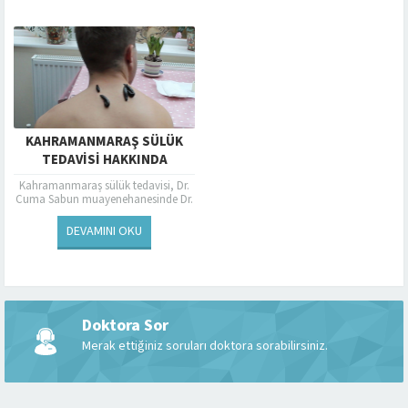
sülüklerde bulaşıcı hastalık...
KAHRAMANMARAŞ SÜLÜK
TEDAVISI HAKKINDA
BILGILENDIRME
Kahramanmaraş sülük tedavisi, Dr.
Cuma Sabun muayenehanesinde Dr.
Cuma Sabun ve yardımcıları
tarafından uygulanmaktadır.
DEVAMINI OKU
Kahramanmaraş’ta doktor
gözetiminde, uzman sertifikalı ve...
Doktora Sor
Merak ettiğiniz soruları doktora sorabilirsiniz.