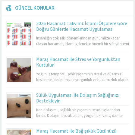
GÜNCEL KONULAR
2026 Hacamat Takvimi: İslami Ölçülere Göre
Doğru Günlerde Hacamat Uygulaması
İnsanlığın çok eski dönemlerinden günümüze kadar
ulaşan hacamat, İslami gelenekte önemli bir şifa yöntemi
olarak kabul edilmektedir. Özellikle hicrî takvim esas
alınarak belirlenen günlerde yapılması, hem geleneksel
Maraş Hacamat ile Stres ve Yorgunluktan
tıp hem de İslami uygulamalar açısından ayrı bir değer
Kurtulun
taşır. 2026 hacamat takvimi, sünnet günlerini, altın
hacamat günlerini, genel uygulanabilir günleri ve
Yoğun iş temposu, şehir yaşamının stresi ve düzensiz
yasaklı...
beslenme, bedenimizde yorgunluk ve huzursuzluk olarak
kendini gösterir. Maraş hacamat, hem bedensel hem de
ruhsal rahatlama sağlamak için en etkili yöntemlerden
Sülük Uygulaması ile Dolaşım Sağlığınızı
biridir. Hacamat uygulaması, kan dolaşımını hızlandırır,
Destekleyin
kasları gevşetir ve stresin olumsuz etkilerini azaltır.
Özellikle kronik yorgunluk yaşayan kişilerde enerjiyi
Kan dolaşımı, sağlıklı bir yaşamın temel taşlarından
artırarak yaşam...
biridir. Dolaşım bozuklukları, yorgunluk, varis, damar
tıkanıklığı ve birçok farklı sağlık sorununa yol
açabilmektedir. Bu noktada sülük tedavisi, doğal bir
Maraş Hacamat ile Bağışıklık Gücünüzü
yöntem olarak öne çıkar. Kahramanmaraş’ta Dr. Cuma