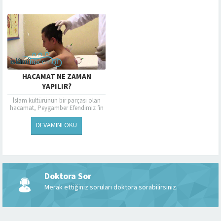
pis...
HACAMAT NE ZAMAN
YAPILIR?
İslam kültürünün bir parçası olan
hacamat, Peygamber Efendimiz ’in
sünneti olarak halen icra
edilmektedir. Hayat enerjisinin
DEVAMINI OKU
yükseltmek ve can sıkıcı...
Doktora Sor
Merak ettiğiniz soruları doktora sorabilirsiniz.