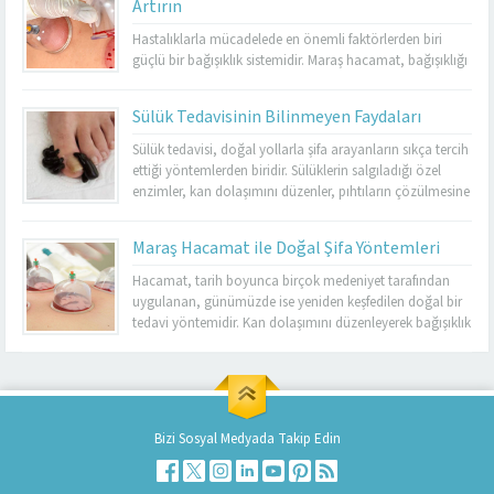
Artırın
Sabun Muayenehanesi, sülük tedavisinde tecrübeli ve
resmi izinli tek merkez olarak hizmet vermektedir. Burada
Hastalıklarla mücadelede en önemli faktörlerden biri
yapılan uygulamalar...
güçlü bir bağışıklık sistemidir. Maraş hacamat, bağışıklığı
destekleyen etkili yöntemlerden biri olarak öne
çıkmaktadır. Düzenli olarak yapılan hacamat, vücudu
Sülük Tedavisinin Bilinmeyen Faydaları
toksinlerden arındırır ve enfeksiyonlara karşı direnci artırır.
Kış aylarında sık görülen grip ve nezle gibi hastalıkların
Sülük tedavisi, doğal yollarla şifa arayanların sıkça tercih
etkilerini azaltmada da hacamatın faydaları
ettiği yöntemlerden biridir. Sülüklerin salgıladığı özel
bilinmektedir. Ancak bu yöntemi...
enzimler, kan dolaşımını düzenler, pıhtıların çözülmesine
yardımcı olur ve dokuların beslenmesini destekler.
Kahramanmaraş’ta sülük tedavisinde güvenilir bir merkez
Maraş Hacamat ile Doğal Şifa Yöntemleri
arayanlar için Dr. Cuma Sabun Muayenehanesi,
uzmanlığı ve resmi izinli olmasıyla öne çıkmaktadır.
Hacamat, tarih boyunca birçok medeniyet tarafından
Burada yapılan sülük uygulamaları, hem...
uygulanan, günümüzde ise yeniden keşfedilen doğal bir
tedavi yöntemidir. Kan dolaşımını düzenleyerek bağışıklık
Kahramanmaraş Hacamat
sistemini güçlendiren bu uygulama, özellikle
Merkezi
Kahramanmaraş’ta Maraş hacamat adıyla öne
çıkmaktadır. Hacamat sayesinde vücuttan kirli kan
uzaklaştırılır, hücreler yenilenir ve enerji artışı sağlanır. Bu
yöntem, baş ağrılarından yorgunluğa, stres kaynaklı
Bizi Sosyal Medyada Takip Edin
kas...