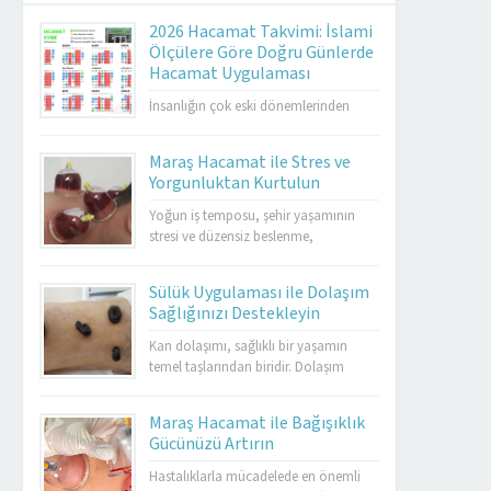
2026 Hacamat Takvimi: İslami
Ölçülere Göre Doğru Günlerde
Hacamat Uygulaması
İnsanlığın çok eski dönemlerinden
günümüze kadar ulaşan hacamat,
İslami gelenekte önemli bir şifa
Maraş Hacamat ile Stres ve
yöntemi olarak kabul edilmektedir.
Yorgunluktan Kurtulun
Özellikle hicrî takvim esas alınarak
belirlenen günlerde yapılması, hem
Yoğun iş temposu, şehir yaşamının
geleneksel tıp hem de İslami
stresi ve düzensiz beslenme,
uygulamalar açısından ayrı bir değer
bedenimizde yorgunluk ve huzursuzluk
taşır. 2026 hacamat takvimi, sünnet
olarak kendini gösterir. Maraş
Sülük Uygulaması ile Dolaşım
günlerini, altın hacamat günlerini,
hacamat, hem bedensel hem de ruhsal
Sağlığınızı Destekleyin
genel uygulanabilir günleri ve yasaklı...
rahatlama sağlamak için en etkili
yöntemlerden biridir. Hacamat
Kan dolaşımı, sağlıklı bir yaşamın
uygulaması, kan dolaşımını hızlandırır,
temel taşlarından biridir. Dolaşım
kasları gevşetir ve stresin olumsuz
bozuklukları, yorgunluk, varis, damar
etkilerini azaltır. Özellikle kronik
tıkanıklığı ve birçok farklı sağlık
Maraş Hacamat ile Bağışıklık
yorgunluk yaşayan kişilerde enerjiyi
sorununa yol açabilmektedir. Bu
Gücünüzü Artırın
artırarak yaşam...
noktada sülük tedavisi, doğal bir
yöntem olarak öne çıkar.
Hastalıklarla mücadelede en önemli