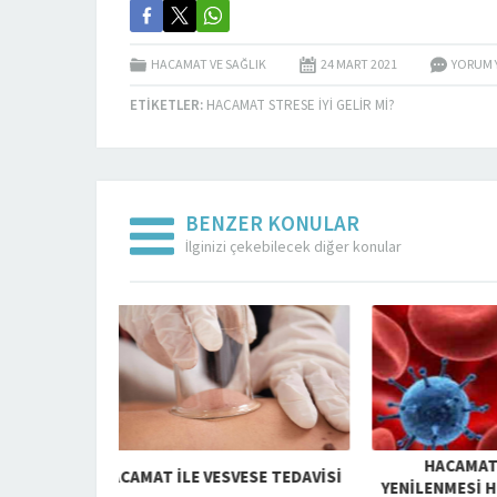
HACAMAT VE SAĞLIK
24 MART
2021
YORUM 
ETIKETLER:
HACAMAT STRESE IYI GELIR MI?
BENZER KONULAR
İlginizi çekebilecek diğer konular
HACAMAT ILE HÜCRE
MARAŞ HA
ESE TEDAVISI
YENILENMESI HIZLANMAKTADIR
GÜCÜNÜ 