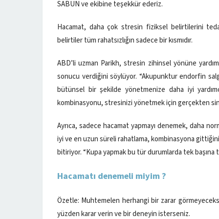
SABUN ve ekibine teşekkür ederiz.
Hacamat, daha çok stresin fiziksel belirtilerini teda
belirtiler tüm rahatsızlığın sadece bir kısmıdır.
ABD’li uzman Parikh, stresin zihinsel yönüne yardım
sonucu verdiğini söylüyor. “Akupunktur endorfin salg
bütünsel bir şekilde yönetmenize daha iyi yardımc
kombinasyonu, stresinizi yönetmek için gerçekten sine
Ayrıca, sadece hacamat yapmayı denemek, daha normal 
iyi ve en uzun süreli rahatlama, kombinasyona gittiğin
bitiriyor. “Kupa yapmak bu tür durumlarda tek başına ta
Hacamatı denemeli miyim ?
Özetle: Muhtemelen herhangi bir zarar görmeyeceksiniz.
yüzden karar verin ve bir deneyin isterseniz.