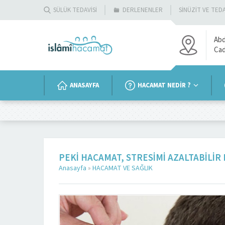
SÜLÜK TEDAVİSİ
DERLENENLER
SİNÜZİT VE TEDA
Abd
Ca
ANASAYFA
HACAMAT NEDİR ?
PEKI HACAMAT, STRESIMI AZALTABILIR 
Anasayfa
»
HACAMAT VE SAĞLIK