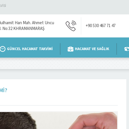
VİSİ
ulhamit Han Mah. Ahmet Uncu
+90 530 467 71 47
d. No:32 KHRAMANMARAŞ
GÜNCEL HACAMAT TAKVİMİ
HACAMAT VE SAĞLIK
MI?