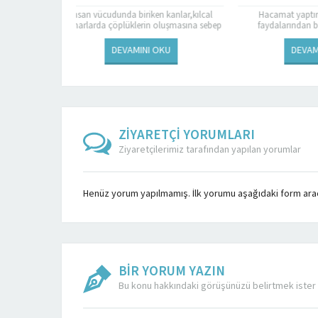
n kanlar,kılcal
Hacamat yaptırmanın en önemli
Son yıllarda 
 oluşmasına sebep
faydalarından birisi de eskimiş işe
ilgi gidere
inni şeytanlar
yaramayan ya da vücut için zararlı olan
destekleye
r takım vesveseler
hücrelerin dışarı atılarak yerine...
arasında öne 
 OKU
DEVAMINI OKU
u...
ZİYARETÇİ YORUMLARI
Ziyaretçilerimiz tarafından yapılan yorumlar
Henüz yorum yapılmamış. İlk yorumu aşağıdaki form aracıl
BİR YORUM YAZIN
Bu konu hakkındaki görüşünüzü belirtmek ister 