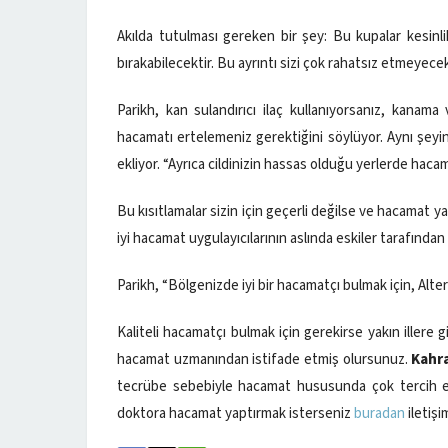
Akılda tutulması gereken bir şey: Bu kupalar kesinlik
bırakabilecektir. Bu ayrıntı sizi çok rahatsız etmeye
Parikh, kan sulandırıcı ilaç kullanıyorsanız, kanam
hacamatı ertelemeniz gerektiğini söylüyor. Aynı şeyin
ekliyor. “Ayrıca cildinizin hassas olduğu yerlerde haca
Bu kısıtlamalar sizin için geçerli değilse ve hacamat ya
iyi hacamat uygulayıcılarının aslında eskiler tarafından d
Parikh, “Bölgenizde iyi bir hacamatçı bulmak için, Alter
Kaliteli hacamatçı bulmak için gerekirse yakın iller
hacamat uzmanından istifade etmiş olursunuz.
Kahr
tecrübe sebebiyle hacamat hususunda çok tercih ed
doktora hacamat yaptırmak isterseniz
buradan
iletişi