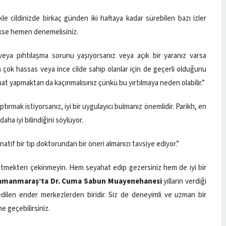
le cildinizde birkaç günden iki haftaya kadar sürebilen bazı izler
cekse hemen denemelisiniz.
a veya pıhtılaşma sorunu yaşıyorsanız veya açık bir yaranız varsa
 çok hassas veya ince cilde sahip olanlar için de geçerli olduğunu
mat yapmaktan da kaçınmalısınız çünkü bu yırtılmaya neden olabilir.”
ptırmak istiyorsanız, iyi bir uygulayıcı bulmanız önemlidir. Parikh, en
aha iyi bilindiğini söylüyor.
natif bir tıp doktorundan bir öneri almanızı tavsiye ediyor.”
e gitmekten çekinmeyin. Hem seyahat edip gezersiniz hem de iyi bir
amanmaraş’ta Dr. Cuma Sabun Muayenehanesi
yılların verdiği
ilen ender merkezlerden biridir. Siz de deneyimli ve uzman bir
me geçebilirsiniz.