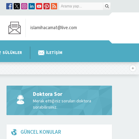
islamihacamat@live.com
SÜLÜKLER
İLETİŞİM
Doktora Sor
Merak ettiğiniz soruları doktora
sorabilirsiniz.
GÜNCEL KONULAR