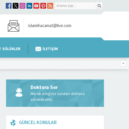
islamihacamat@live.com
SÜLÜKLER
İLETİŞİM
Doktora Sor
Merak ettiğiniz soruları doktora
sorabilirsiniz.
GÜNCEL KONULAR