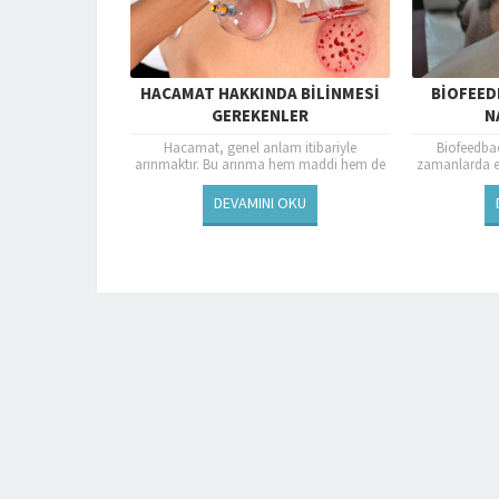
HACAMAT HAKKINDA BILINMESI
BIOFEED
GEREKENLER
N
Hacamat, genel anlam itibariyle
Biofeedba
arınmaktır. Bu arınma hem maddi hem de
zamanlarda e
manevidir. Maddi arınma vücutta birikmiş
olmuştur. 
olan kirli kanların dışarı...
edilmesin
DEVAMINI OKU