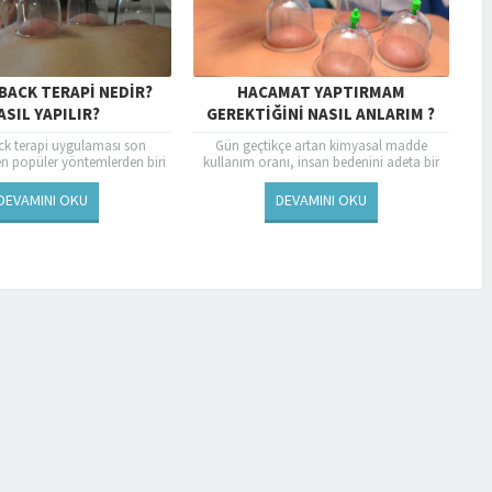
BACK TERAPI NEDIR?
HACAMAT YAPTIRMAM
ASIL YAPILIR?
GEREKTIĞINI NASIL ANLARIM ?
ck terapi uygulaması son
Gün geçtikçe artan kimyasal madde
n popüler yöntemlerden biri
kullanım oranı, insan bedenini adeta bir
Bu terapinin çokça tercih
çöplüğe çevirmiş durumdadır. Tükettiğiniz
in , bu yöntemden alınan
gıdalar üzerinde var olan kimyasallar,...
DEVAMINI OKU
DEVAMINI OKU
başarıya...