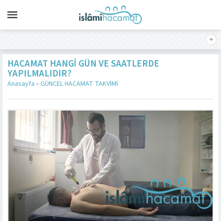
HACAMAT HANGI GÜN VE SAATLERDE
YAPILMALIDIR?
Anasayfa
»
GÜNCEL HACAMAT TAKVİMİ