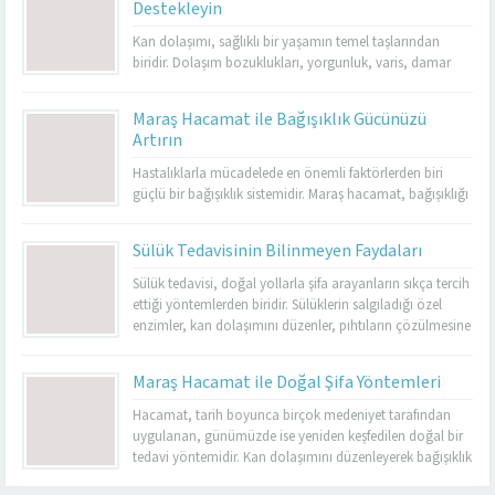
Destekleyin
kasları gevşetir ve stresin olumsuz etkilerini azaltır.
Özellikle kronik yorgunluk yaşayan kişilerde enerjiyi
Kan dolaşımı, sağlıklı bir yaşamın temel taşlarından
artırarak yaşam...
biridir. Dolaşım bozuklukları, yorgunluk, varis, damar
tıkanıklığı ve birçok farklı sağlık sorununa yol
açabilmektedir. Bu noktada sülük tedavisi, doğal bir
Maraş Hacamat ile Bağışıklık Gücünüzü
yöntem olarak öne çıkar. Kahramanmaraş’ta Dr. Cuma
Artırın
Sabun Muayenehanesi, sülük tedavisinde tecrübeli ve
resmi izinli tek merkez olarak hizmet vermektedir. Burada
Hastalıklarla mücadelede en önemli faktörlerden biri
yapılan uygulamalar...
güçlü bir bağışıklık sistemidir. Maraş hacamat, bağışıklığı
destekleyen etkili yöntemlerden biri olarak öne
çıkmaktadır. Düzenli olarak yapılan hacamat, vücudu
Sülük Tedavisinin Bilinmeyen Faydaları
toksinlerden arındırır ve enfeksiyonlara karşı direnci artırır.
Kış aylarında sık görülen grip ve nezle gibi hastalıkların
Sülük tedavisi, doğal yollarla şifa arayanların sıkça tercih
etkilerini azaltmada da hacamatın faydaları
ettiği yöntemlerden biridir. Sülüklerin salgıladığı özel
bilinmektedir. Ancak bu yöntemi...
enzimler, kan dolaşımını düzenler, pıhtıların çözülmesine
yardımcı olur ve dokuların beslenmesini destekler.
Kahramanmaraş’ta sülük tedavisinde güvenilir bir merkez
Maraş Hacamat ile Doğal Şifa Yöntemleri
arayanlar için Dr. Cuma Sabun Muayenehanesi,
uzmanlığı ve resmi izinli olmasıyla öne çıkmaktadır.
Hacamat, tarih boyunca birçok medeniyet tarafından
Burada yapılan sülük uygulamaları, hem...
uygulanan, günümüzde ise yeniden keşfedilen doğal bir
tedavi yöntemidir. Kan dolaşımını düzenleyerek bağışıklık
Kahramanmaraş Hacamat
sistemini güçlendiren bu uygulama, özellikle
Merkezi